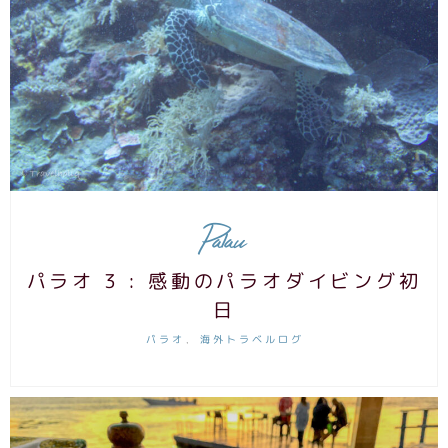
Palau
パラオ 3 : 感動のパラオダイビング初
日
パラオ
海外トラベルログ
,