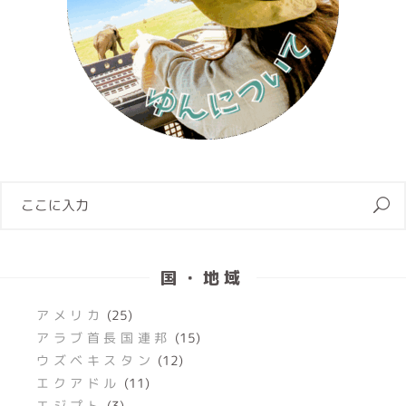
国・地域
アメリカ
(25)
アラブ首長国連邦
(15)
ウズベキスタン
(12)
エクアドル
(11)
エジプト
(3)