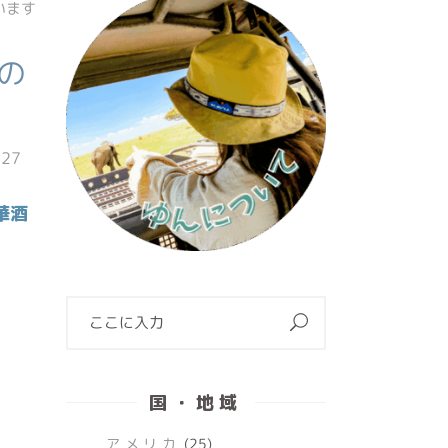
の
/27
華酒
国・地域
アメリカ
(25)