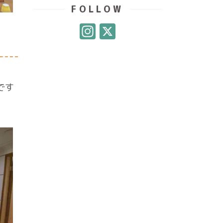
FOLLOW
Instagram
X
です