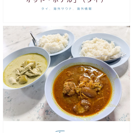
オット・ホテル」（タイ）
タイ
海外サウナ
海外情報
,
,