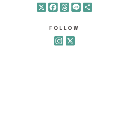
X
Facebook
Threads
Line
共
有
FOLLOW
Instagram
X