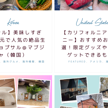
Korea
United State
ウル】美味しすぎ
【カリフォルニア
地元で人気の絶品生
ニー】おすすめお
ョプサル＠マブジ
選！限定グッズや
ャ（韓国）
ゲットできるも
海外グルメ
海外情報
韓国
FEATURED
アメリカ
,
,
,
,
,