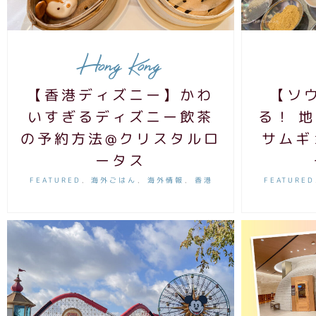
Hong Kong
【香港ディズニー】かわ
【ソ
いすぎるディズニー飲茶
る！ 
の予約方法@クリスタルロ
サムギ
ータス
FEATURED
海外ごはん
海外情報
香港
FEATURED
,
,
,