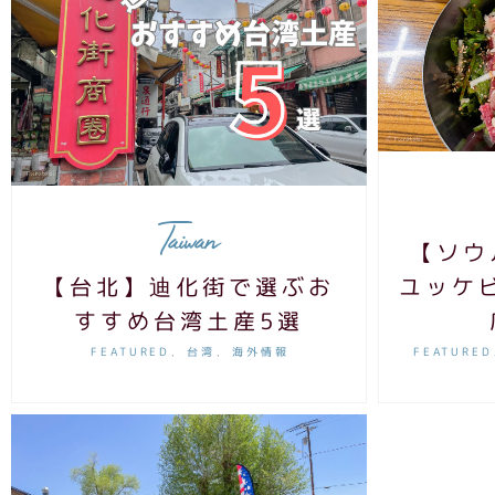
Taiwan
【ソウ
【台北】迪化街で選ぶお
ユッケ
すすめ台湾土産5選
FEATURED
台湾
海外情報
FEATURED
,
,