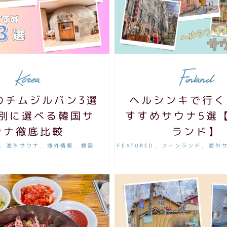
Korea
Finland
のチムジルバン3選
ヘルシンキで行く
別に選べる韓国サ
すすめサウナ5選
ウナ徹底比較
ランド】
海外サウナ
海外情報
韓国
FEATURED
フィンランド
海外
,
,
,
,
,