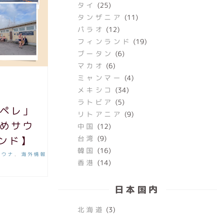
タイ
(25)
タンザニア
(11)
パラオ
(12)
フィンランド
(19)
ブータン
(6)
マカオ
(6)
ミャンマー
(4)
メキシコ
(34)
ラトビア
(5)
ペレ」
リトアニア
(9)
めサウ
中国
(12)
台湾
(9)
ンド】
韓国
(16)
サウナ
海外情報
,
香港
(14)
日本国内
北海道
(3)