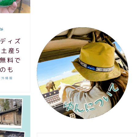
s
ディズ
土産5
無料で
のも
海外情報