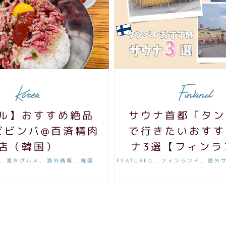
Korea
Finland
ル】おすすめ絶品
サウナ首都「タン
ビビンバ@百済精肉
で行きたいおすす
店（韓国）
ナ3選【フィンラ
海外グルメ
海外情報
韓国
FEATURED
フィンランド
海外
,
,
,
,
,