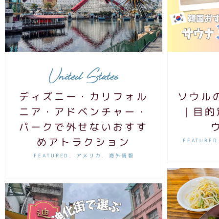
United States
ディズニー・カリフォル
ソウル
ニア・アドベンチャー・
｜目的
パークで外せないおすす
めアトラクション
FEATURED
FEATURED
アメリカ
海外情報
,
,