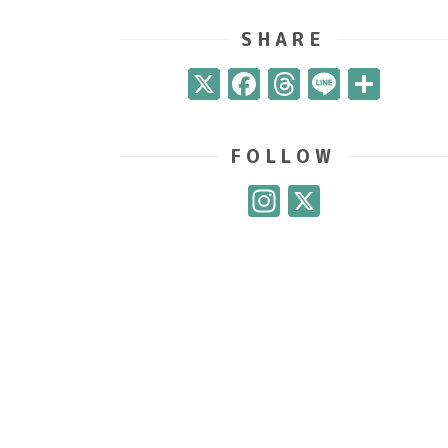
SHARE
X
Facebook
Threads
Line
共
有
FOLLOW
Instagram
X