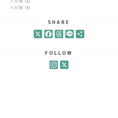
5日間
(3)
9日間
(3)
SHARE
X
Facebook
Threads
Line
共
有
FOLLOW
Instagram
X